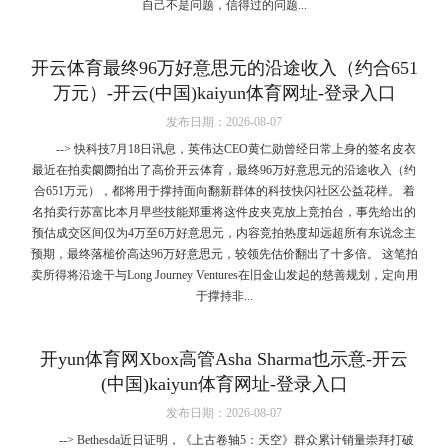
自己不是问题，信得过的问题...
开云体育最终96万好意思元的沿途收入（约合651
万元）-开云(中国)kaiyun体育网址-登录入口
发布日期：2026-08-07
--> 快科技7月18日讯息，英伟达CEO黄仁勋曾经日常上身的签名皮衣
最近在拍卖阛阓拍出了高价开云体育，最终96万好意思元的沿途收入（约
合651万元），都将用于撑持面向翻新群体的科技快闪社区公益花样。 着
名拍卖行苏富比本月早些技能郑重将这件皮夹克放上竞拍台，事先给出的
预估成交区间仅为4万至6万好意思元，内容竞拍热度却远超所有东说念主
预期，最终落槌价高达96万好意思元，较领先估价翻出了十多倍。 这笔拍
卖所得将沿途干与Long Journey Ventures在旧金山发起的慈善规划，定向用
于撑持非...
开yun体育网Xbox高管Asha Sharma也示意-开云
(中国)kaiyun体育网址-登录入口
发布日期：2026-08-07
--> Bethesda近日证明，《上古卷轴5：天空》群众累计销量崇拜打破