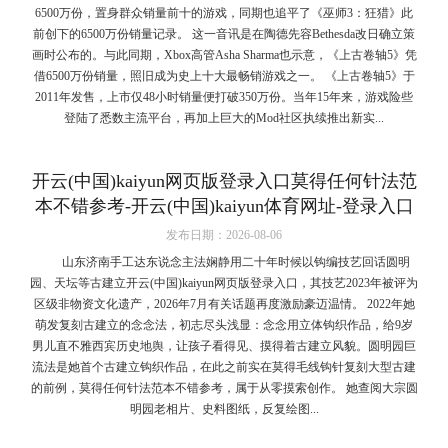
6500万份，置身群众销量前十的游戏，同期也追平了《巫师3：狂猎》此
前创下的6500万份销量记录。 这一音讯是在陶德先容Bethesda改日确立策
画时公布的。与此同期，Xbox高管Asha Sharma也示意，《上古卷轴5》凭
借6500万份销量，照旧成为史上十大最畅销游戏之一。 《上古卷轴5》于
2011年发售，上市仅48小时销量便打破350万份。当年15年来，游戏险些
登陆了悉数主流平台，再加上巨大的Mod社区执续推出新实...
开云(中国)kaiyun网页版登录入口莫得任何针法范
本不错参考-开云(中国)kaiyun体育网址-登录入口
发布日期：2026-08-06
山东济南手工达东说念主法娴静用二十年时候以钩编技艺回话圆明
园、天坛等古建立开云(中国)kaiyun网页版登录入口，其技艺2023年被评为
区级非物资文化遗产，2026年7月有关话题再度激励豪迈温情。 2022年她
萌发复刻古建立的念念法，初志尽头浅显：念念用立体钩织作品，给9岁
男儿直不雅西宾历史地舆，让孩子看得见、摸得着古建立风貌。圆明园巨
流法是她首个古建立钩织作品，在此之前实在莫得毛线钩针复刻大型古建
的前例，莫得任何针法范本不错参考，属于从零摸索创作。 她查阅大宗圆
明园老相片、史料图纸，反复绘图...