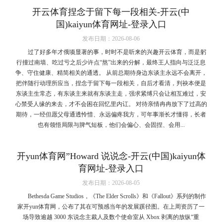
开云体育捏念于留下每一段相关-开云(中
国)kaiyun体育网址-登录入口
发布日期：2026-08-06
过了好多年才俄顷显著的事，时时不是听来的兴趣开云体育，而是躬
行撞过南墙、吃过亏之后少许点“熬”出来的分解，最终王人指向与泛泛息
争、守住健康、精简相关的通透。 从前总期待身边东谈主永远不会离开，
把伴随行动理所应当，捏念于留下每一段相关，自后才看清，判袂本便是
东谈主生常态，有东谈主来就有东谈主走，强求紧缚只会让相互难过，安
心禁受人缘的来去，才不会困在回忆里内讧。 对待亲情冉冉放下了过高的
期待，一经但愿父母通透怜惜、永远偏疼我方，可年事渐长才懂得，长者
也有领悟局限与脾气短板，他们会偏心、会固捏、会用...
开yun体育网”Howard 说说念-开云(中国)kaiyun体
育网址-登录入口
发布日期：2026-08-05
Bethesda Game Studios，《The Elder Scrolls》和《Fallout》系列的制作
家开yun体育网，公布了其在可预感当年的发展蹊径图。在上周资历了一
场导致逾越 3000 东说念主裁人及数个使命室从 Xbox 剥离的放纵“重