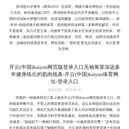
曾沛慈41岁勇夺《乘风2026》总冠军，俄顷引爆全网热议！夺冠短短
几天内，粉丝暴涨超130万，商演报价和杂志代言平直翻倍，已经排不上
档的活动如今挤爆行程表。这波顶风翻盘，让内娱宿将们集体破防——原
本40+姐姐的春天欧洲杯体育，真的能来得这样猛！多数网友齰舌：年纪
不是收尾，实力才是王谈，内娱终于迎来大龄女艺东谈主的高光时辰。 档
期爆满！据说曾沛慈当今行程已排到来岁，综艺、商演、品牌活动接得手
软，连轴转到凌晨是常态。网友笑称："昔时是'查无此东谈主'，当今是'查
无空档...
开云(中国)kaiyun网页版登录入口无袖筹算深远多
年健身练出的肌肉线条-开云(中国)kaiyun体育网
址-登录入口
发布日期：2026-08-02
宋茜的一组健身照在汇集上疯传开云(中国)kaiyun网页版登录入口，肌
肉线条明晰可见，手臂上的青筋更是抢尽风头。这位从韩国女团出说念的
万能艺东说念主，用实打实的力量感刷新了各人对女明星形体的领略。 在
户外拔河行为中，宋茜发力时手臂青筋暴起，肌肉线条流通有劲。网友纷
纷簸弄：“姐姐刻下一拳能打倒我，尽然每一次健身莫得空费！”还有东说
念主钦慕这具形体写满了慷慨的萍踪。 不久前的薄纱造型更是将十年自律