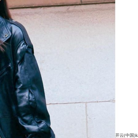
开云(中国)