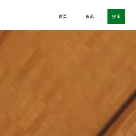
首页
资讯
娱乐