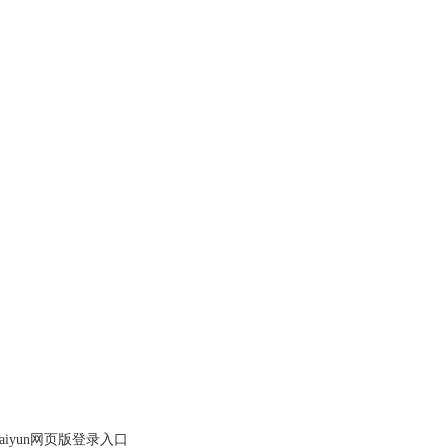
kaiyun网页版登录入口