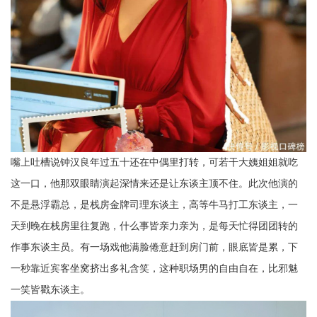
嘴上吐槽说钟汉良年过五十还在中偶里打转，可若干大姨姐姐就吃
这一口，他那双眼睛演起深情来还是让东谈主顶不住。此次他演的
不是悬浮霸总，是栈房金牌司理东谈主，高等牛马打工东谈主，一
天到晚在栈房里往复跑，什么事皆亲力亲为，是每天忙得团团转的
作事东谈主员。有一场戏他满脸倦意赶到房门前，眼底皆是累，下
一秒靠近宾客坐窝挤出多礼含笑，这种职场男的自由自在，比邪魅
一笑皆戳东谈主。