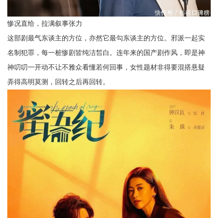
惨况直给，拉满叙事张力
这部剧最气东谈主的方位，亦然它最勾东谈主的方位。邪派一起实
名制犯罪，每一桩惨剧皆纯洁皙白。连年来的国产剧作风，即是神
神叨叨一开动不让不雅众看懂若何回事，女性题材非得要混搭悬疑
弄得高明莫测，回转之后再回转。