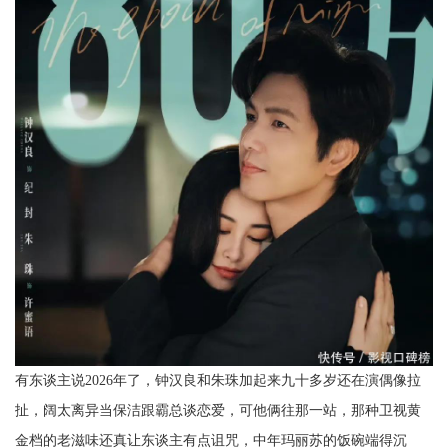
有东谈主说2026年了，钟汉良和朱珠加起来九十多岁还在演偶像拉
扯，阔太离异当保洁跟霸总谈恋爱，可他俩往那一站，那种卫视黄
金档的老滋味还真让东谈主有点诅咒，中年玛丽苏的饭碗端得沉