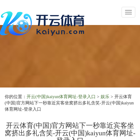
Toggl
naviga
你的位置：
开云(中国)kaiyun体育网址-登录入口
>
娱乐
> 开云体育
(中国)官方网站下一秒靠近宾客坐窝挤出多礼含笑-开云(中国)kaiyun
体育网址-登录入口
开云体育(中国)官方网站下一秒靠近宾客坐
窝挤出多礼含笑-开云(中国)kaiyun体育网址-