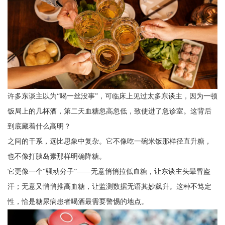
许多东谈主以为“喝一丝没事”，可临床上见过太多东谈主，因为一顿
饭局上的几杯酒，第二天血糖忽高忽低，致使进了急诊室。这背后
到底藏着什么高明？
之间的干系，远比思象中复杂。它不像吃一碗米饭那样径直升糖，
也不像打胰岛素那样明确降糖。
它更像一个“骚动分子”——无意悄悄拉低血糖，让东谈主头晕冒盗
汗；无意又悄悄推高血糖，让监测数据无语其妙飙升。这种不笃定
性，恰是糖尿病患者喝酒最需要警惕的地点。