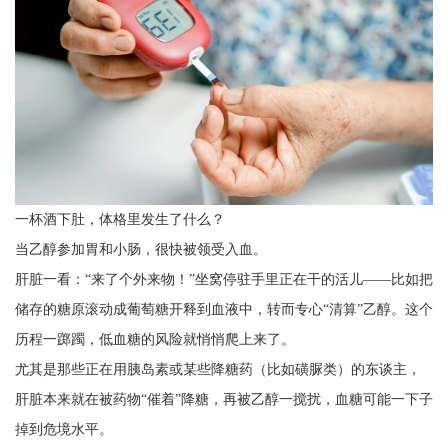
一杯酒下肚，体格里发生了什么？
当乙醇参加胃和小肠，很快被领受入血。
肝脏一看：“来了个外来物！”坐窝停驻手里正在干的活儿——比如把
储存的糖原滚动成葡萄糖开释到血液中，转而专心“清算”乙醇。这个
历程一踯躅，低血糖的风险就悄悄爬上来了。
尤其是那些正在用胰岛素或某些降糖药（比如磺脲类）的东谈主，
肝脏本来就在被药物“催着”降糖，再被乙醇一搅扰，血糖可能一下子
掉到危境水平。