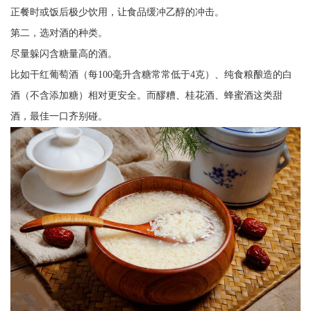
正餐时或饭后极少饮用，让食品缓冲乙醇的冲击。
第二，选对酒的种类。
尽量躲闪含糖量高的酒。
比如干红葡萄酒（每100毫升含糖常常低于4克）、纯食粮酿造的白
酒（不含添加糖）相对更安全。而醪糟、桂花酒、蜂蜜酒这类甜
酒，最佳一口齐别碰。