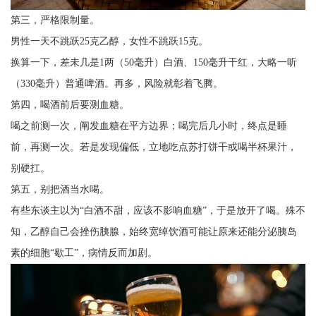
第三，严格限制量。
男性一天不跳跃25克乙醇，女性不跳跃15克。
换算一下，差未几是1两（50毫升）白酒、150毫升干红，大略一听
（330毫升）普通啤酒。再多，风险就彰着飞腾。
第四，喝酒前后要测血糖。
喝之前测一次，阐发血糖在平方边界；喝完后几小时，终点是睡
前，再测一次。若是发现偏低，立地吃点苏打饼干或喝半杯果汁，
别硬扛。
第五，别把酒当水喝。
有些东谈主以为“白酒不甜，应该不影响血糖”，于是放开了喝。殊不
知，乙醇自己会挫伤胰腺，始终宽绰饮酒可能让原来还能分泌胰岛
素的细胞“歇工”，病情反而加剧。