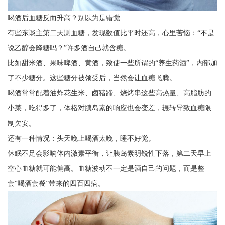
喝酒后血糖反而升高？别以为是错觉
有些东谈主第二天测血糖，发现数值比平时还高，心里苦恼：“不是
说乙醇会降糖吗？”许多酒自己就含糖。
比如甜米酒、果味啤酒、黄酒，致使一些所谓的“养生药酒”，内部加
了不少糖分。这些糖分被领受后，当然会让血糖飞腾。
喝酒常常配着油炸花生米、卤猪蹄、烧烤串这些高热量、高脂肪的
小菜，吃得多了，体格对胰岛素的响应也会变差，辗转导致血糖限
制欠安。
还有一种情况：头天晚上喝酒太晚，睡不好觉。
休眠不足会影响体内激素平衡，让胰岛素明锐性下落，第二天早上
空心血糖就可能偏高。血糖波动不一定是酒自己的问题，而是整
套“喝酒套餐”带来的四百四病。