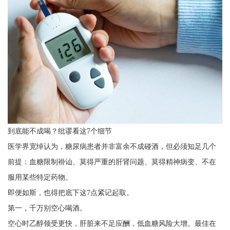
到底能不成喝？纰谬看这7个细节
医学界宽绰认为，糖尿病患者并非富余不成碰酒，但必须知足几个
前提：血糖限制褂讪、莫得严重的肝肾问题、莫得精神病变、不在
服用某些特定药物。
即便如斯，也得把底下这7点紧记起取。
第一，千万别空心喝酒。
空心时乙醇领受更快，肝脏来不足应酬，低血糖风险大增。最佳在