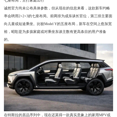
七座布局，主打家庭出行
诚然官方尚未公布具体参数，但从现在的信息来看，这款新车约略
率会聘用2+2+3的七座布局。前两排为成东谈长官位，第三排主要面
向儿童或短途乘坐。比较Model Y的五座布局，新车在空间上愈加宽
裕，昭彰是为多孩家庭或对乘坐东谈主数有更高条目的用户准备
的。
在特斯拉的居品序列中，现在还莫得一款真实意象上的家用MPV或