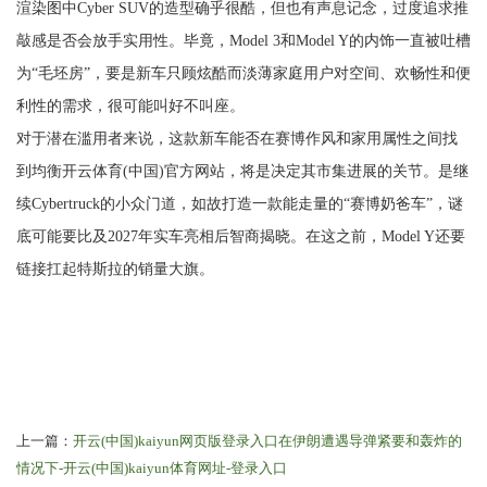
渲染图中Cyber SUV的造型确乎很酷，但也有声息记念，过度追求推
敲感是否会放手实用性。毕竟，Model 3和Model Y的内饰一直被吐槽
为“毛坯房”，要是新车只顾炫酷而淡薄家庭用户对空间、欢畅性和便
利性的需求，很可能叫好不叫座。
对于潜在滥用者来说，这款新车能否在赛博作风和家用属性之间找
到均衡开云体育(中国)官方网站，将是决定其市集进展的关节。是继
续Cybertruck的小众门道，如故打造一款能走量的“赛博奶爸车”，谜
底可能要比及2027年实车亮相后智商揭晓。在这之前，Model Y还要
链接扛起特斯拉的销量大旗。
上一篇：
开云(中国)kaiyun网页版登录入口在伊朗遭遇导弹紧要和轰炸的
情况下-开云(中国)kaiyun体育网址-登录入口