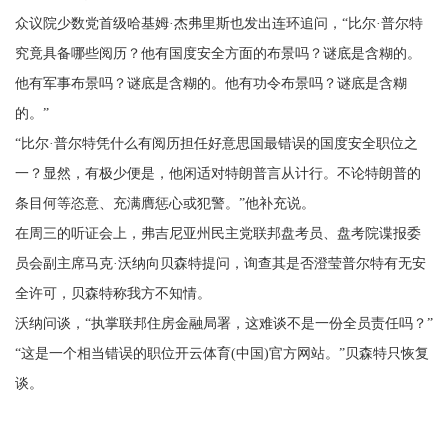
众议院少数党首级哈基姆·杰弗里斯也发出连环追问，“比尔·普尔特
究竟具备哪些阅历？他有国度安全方面的布景吗？谜底是含糊的。
他有军事布景吗？谜底是含糊的。他有功令布景吗？谜底是含糊
的。”
“比尔·普尔特凭什么有阅历担任好意思国最错误的国度安全职位之
一？显然，有极少便是，他闲适对特朗普言从计行。不论特朗普的
条目何等恣意、充满膺惩心或犯警。”他补充说。
在周三的听证会上，弗吉尼亚州民主党联邦盘考员、盘考院谍报委
员会副主席马克·沃纳向贝森特提问，询查其是否澄莹普尔特有无安
全许可，贝森特称我方不知情。
沃纳问谈，“执掌联邦住房金融局署，这难谈不是一份全员责任吗？”
“这是一个相当错误的职位开云体育(中国)官方网站。”贝森特只恢复
谈。