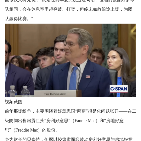
队相同，会在休息室里起突破、打架，但终末如故沿途上场，为团
队赢得比赛。”
视频截图
前年那场纷争，主要围绕着好意思国“两房”很是化问题张开——在二
级阛阓出售房贷巨头“房利好意思”（Fannie Mae）和“房地好意
思”（Freddie Mac）的股份。
身为财长的贝森特，但愿以较肃肃面容鼓动房利好意思与房地好意