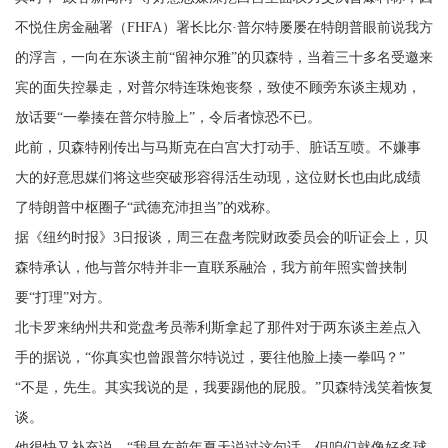
不悦住房金融署（FHFA）署长比尔·普尔特屡屡在特朗普眼前说我方
的浮言，一向在东谈主前“留神尔雅”的贝森特，当着三十多名受邀来
宾的面失控暴走，对普尔特连珠炮丧祭，致使不顾旁东谈主规劝，
放话要“一拳揍在普尔特脸上”，令后者惊恐不已。
此前，贝森特刚传出与马斯克在白宫大打动手、脏话互喷。不嫌事
大的好意思媒们将这些突破形容得活生动现，这位财长也由此成绩
了特朗普中枢圈子“武德充沛担当”的戏称。
据《纽约时报》3日报谈，周三在盘考院财政委员会的听证会上，贝
森特承认，他与普尔特并非一直联系融洽，我方前年照实曾挟制
要“打理”对方。
北卡罗来纳州共和党盘考员蒂利斯拿起了那件对于两东谈主差点入
手的据说，“你真实也曾跟普尔特说过，要往他脸上揍一拳吗？”
“不是，先生。其实我说的是，我要踢他的屁股。”贝森特浅笑着恢复
谈。
他很快又补充说，“我是在前年夏天说过这句话，但咱们就像好多球