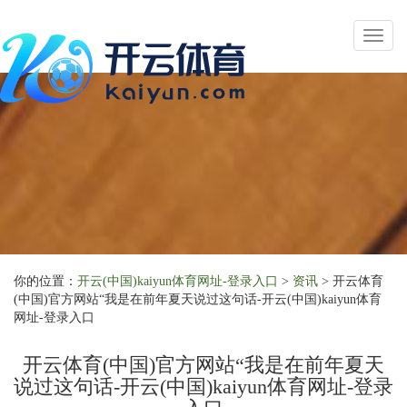
Toggl
naviga
你的位置：
开云(中国)kaiyun体育网址-登录入口
>
资讯
> 开云体育
(中国)官方网站“我是在前年夏天说过这句话-开云(中国)kaiyun体育
网址-登录入口
开云体育(中国)官方网站“我是在前年夏天
说过这句话-开云(中国)kaiyun体育网址-登录