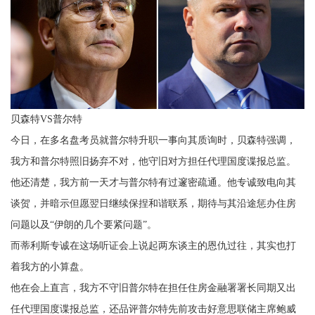
贝森特VS普尔特
今日，在多名盘考员就普尔特升职一事向其质询时，贝森特强调，
我方和普尔特照旧扬弃不对，他守旧对方担任代理国度谍报总监。
他还清楚，我方前一天才与普尔特有过邃密疏通。他专诚致电向其
谈贺，并暗示但愿翌日继续保捏和谐联系，期待与其沿途惩办住房
问题以及“伊朗的几个要紧问题”。
而蒂利斯专诚在这场听证会上说起两东谈主的恩仇过往，其实也打
着我方的小算盘。
他在会上直言，我方不守旧普尔特在担任住房金融署署长同期又出
任代理国度谍报总监，还品评普尔特先前攻击好意思联储主席鲍威