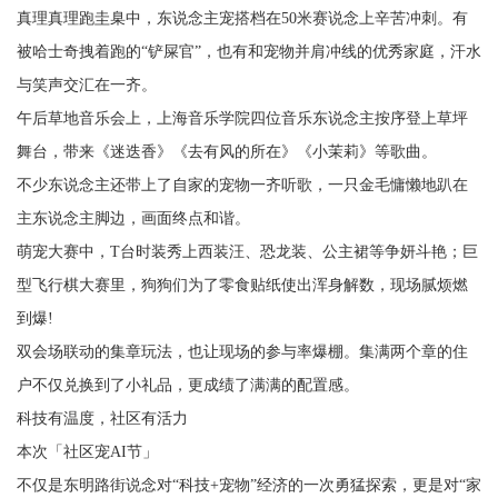
真理真理跑圭臬中，东说念主宠搭档在50米赛说念上辛苦冲刺。有
被哈士奇拽着跑的“铲屎官”，也有和宠物并肩冲线的优秀家庭，汗水
与笑声交汇在一齐。
午后草地音乐会上，上海音乐学院四位音乐东说念主按序登上草坪
舞台，带来《迷迭香》《去有风的所在》《小茉莉》等歌曲。
不少东说念主还带上了自家的宠物一齐听歌，一只金毛慵懒地趴在
主东说念主脚边，画面终点和谐。
萌宠大赛中，T台时装秀上西装汪、恐龙装、公主裙等争妍斗艳；巨
型飞行棋大赛里，狗狗们为了零食贴纸使出浑身解数，现场腻烦燃
到爆!
双会场联动的集章玩法，也让现场的参与率爆棚。集满两个章的住
户不仅兑换到了小礼品，更成绩了满满的配置感。
科技有温度，社区有活力
本次「社区宠AI节」
不仅是东明路街说念对“科技+宠物”经济的一次勇猛探索，更是对“家