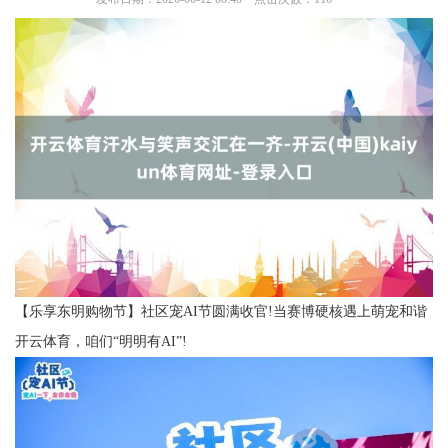
【乐享东明购物节】社区宠AI节圆满收官!当赛博硬核遇上萌宠和谐
开云体育，咱们“明明有AI”!