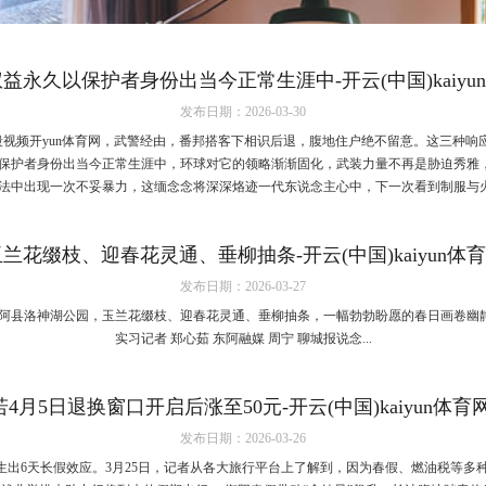
权益永久以保护者身份出当今正常生涯中-开云(中国)kaiyu
发布日期：2026-03-30
看那段视频开yun体育网，武警经由，番邦搭客下相识后退，腹地住户绝不留意。这三种
以保护者身份出当今正常生涯中，环球对它的领略渐渐固化，武装力量不再是胁迫秀雅
法中出现一次不妥暴力，这缅念念将深深烙迹一代东说念主心中，下一次看到制服与火器
玉兰花缀枝、迎春花灵通、垂柳抽条-开云(中国)kaiyun体
发布日期：2026-03-27
阿县洛神湖公园，玉兰花缀枝、迎春花灵通、垂柳抽条，一幅勃勃盼愿的春日画卷幽静
实习记者 郑心茹 东阿融媒 周宁 聊城报说念...
4月5日退换窗口开启后涨至50元-开云(中国)kaiyun体育
发布日期：2026-03-26
出6天长假效应。3月25日，记者从各大旅行平台上了解到，因为春假、燃油税等多