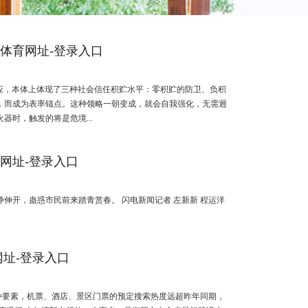
n体育网址-登录入口
响应，本体上体现了三种社会信任积贮水平：零积贮的防卫、负积
，而成为表率锚点。这种领略一朝变成，就会自我强化，无需迥
时，触发的将是危境...
育网址-登录入口
伸开，蛊惑市民前来踏青赏春。 闪电新闻记者 左新新 程运洋
网址-登录入口
种要素，机票、酒店、景区门票的预定搜索热度远超昨年同期，